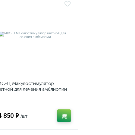
С-Ц Макулостимулятор
етной для лечения амблиопии
4 850 ₽
/шт