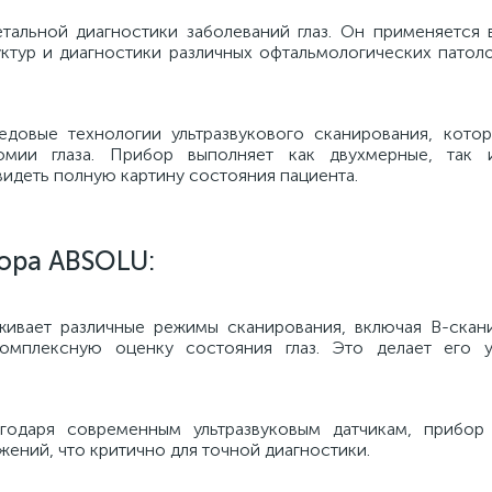
альной диагностики заболеваний глаз. Он применяется 
ктур и диагностики различных офтальмологических патоло
довые технологии ультразвукового сканирования, кото
томии глаза. Прибор выполняет как двухмерные, так 
видеть полную картину состояния пациента.
ора ABSOLU:
ивает различные режимы сканирования, включая B-скан
комплексную оценку состояния глаз. Это делает его 
годаря современным ультразвуковым датчикам, прибор
жений, что критично для точной диагностики.