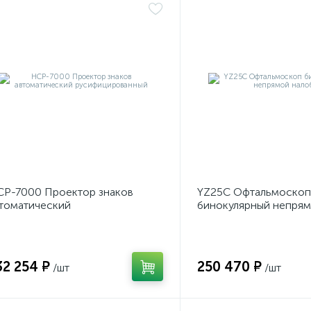
Р-7000 Проектор знаков
YZ25C Офтальмоскоп
томатический
бинокулярный непря
усифицированный
налобный
32 254 ₽
250 470 ₽
/шт
/шт