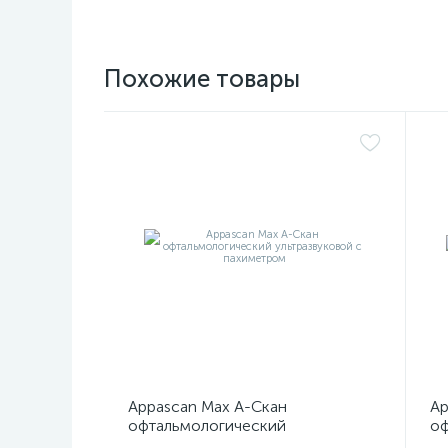
Похожие товары
Appascan Max А-Скан
Ap
офтальмологический
оф
ультразвуковой с пахиметром
ул