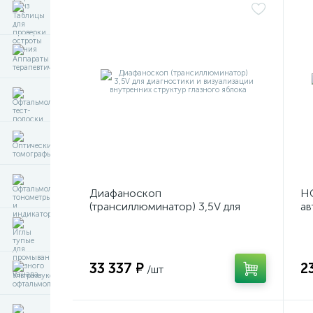
Диафаноскоп
НС
(трансиллюминатор) 3,5V для
ав
диагностики и визуализации
р
внутренних структур глазного
яблока
33 337 ₽
2
/шт