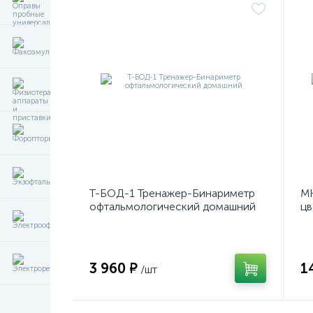
Т-БОД-1 Тренажер-Бинариметр
МК
офтальмологический домашний
цв
3 960 ₽
1
/шт