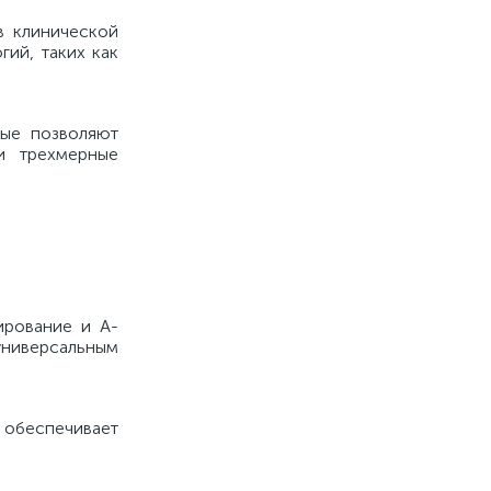
в клинической
гий, таких как
рые позволяют
и трехмерные
ирование и A-
универсальным
 обеспечивает