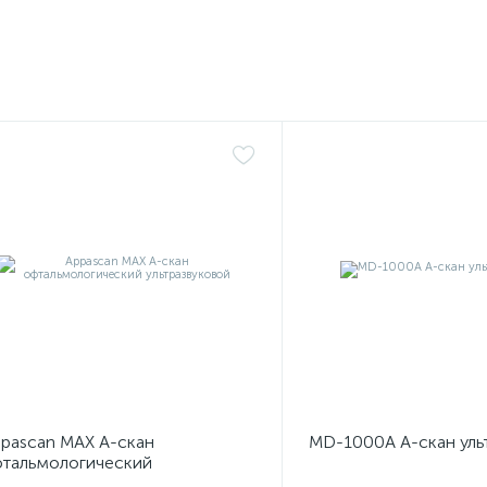
pascan MAX А-скан
MD-1000A А-скан уль
тальмологический
ьтразвуковой