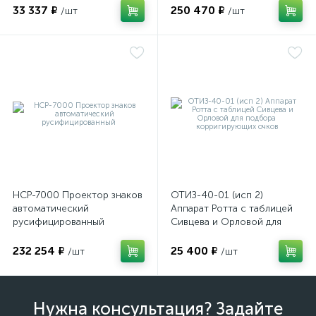
структур глазного яблока
33 337 ₽
250 470 ₽
/шт
/шт
НСР-7000 Проектор знаков
ОТИЗ-40-01 (исп 2)
автоматический
Аппарат Ротта с таблицей
русифицированный
Сивцева и Орловой для
подбора корригирующих
очков
232 254 ₽
25 400 ₽
/шт
/шт
Нужна консультация? Задайте