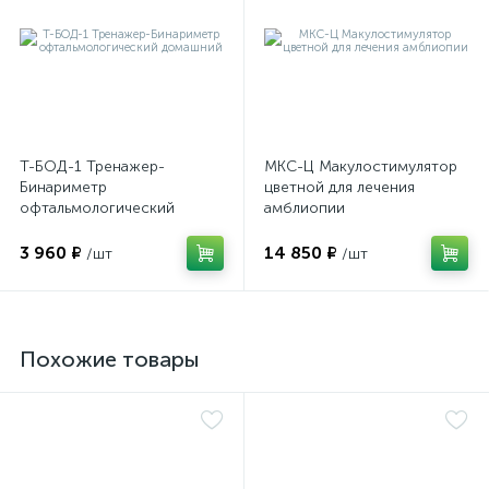
Т-БОД-1 Тренажер-
МКС-Ц Макулостимулятор
е
Бинариметр
цветной для лечения
офтальмологический
амблиопии
домашний
3 960 ₽
14 850 ₽
/шт
/шт
Похожие товары