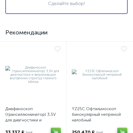
Сделайте выбор!
Рекомендации
ий
Диафаноскоп
YZ25C Офтальмоскоп
(трансиллюминатор) 3,5V
бинокулярный непрямой
для диагностики и
налобный
визуализации внутренних
структур глазного яблока
33 337 ₽
250 470 ₽
/шт
/шт