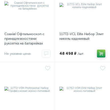
оры
ские
Coaxial Офтальмоскоп с
11772-VCL Elite Набор Элит
принадлежностями:
никель-кадмиевый
рукоятка на батарейках
кие
48 498 ₽
Не указана цена
/шт