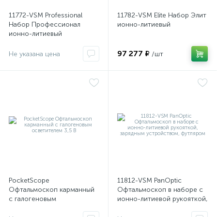
имулятор
11772-VSM Professional
11782-VSM Elite Набор Элит
Набор Профессионал
ионно-литиевый
ионно-литиевый
97 277 ₽
ы
Не указана цена
/шт
ии)
PocketScope
11812-VSM PanOptic
Офтальмоскоп карманный
Офтальмоскоп в наборе с
с галогеновым
ионно-литиевой рукояткой,
осветителем 3,5 В
зарядным устройством,