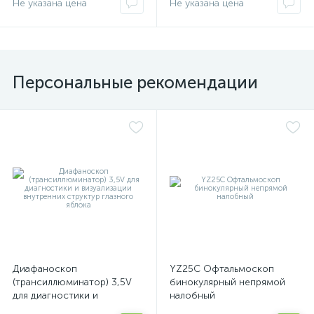
футляром
Не указана цена
Не указана цена
Персональные рекомендации
Диафаноскоп
YZ25C Офтальмоскоп
(трансиллюминатор) 3,5V
бинокулярный непрямой
для диагностики и
налобный
визуализации внутренних