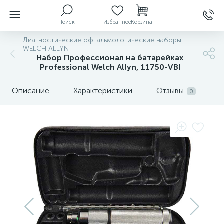
Поиск
Избранное
Корзина
Диагностические офтальмологические наборы
WELCH ALLYN
Набор Профессионал на батарейках
Professional Welch Allyn, 11750-VBI
ы
Описание
Характеристики
Отзывы
0
й