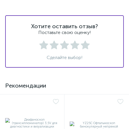
й
Хотите оставить отзыв?
Поставьте свою оценку!
тор
Сделайте выбор!
е
Рекомендации
е
ры)