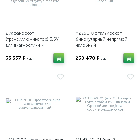
е
Диафаноскоп
YZ25C Офтальмоскоп
(трансиллюминатор) 3,5V
бинокулярный непрямой
е
для диагностики и
налобный
визуализации внутренних
структур глазного яблока
33 337 ₽
250 470 ₽
/шт
/шт
е
НСР-7000 Проектор знаков
ОТИЗ-40-01 (исп 2)