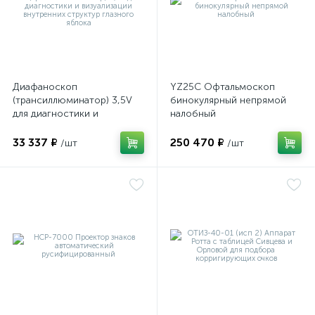
оры
ские
Диафаноскоп
YZ25C Офтальмоскоп
(трансиллюминатор) 3,5V
бинокулярный непрямой
для диагностики и
налобный
визуализации внутренних
кие
структур глазного яблока
33 337 ₽
250 470 ₽
/шт
/шт