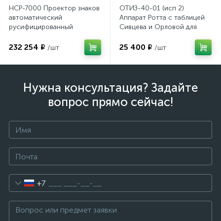
НСР-7000 Проектор знаков
ОТИЗ-40-01 (исп 2)
имулятор
автоматический
Аппарат Ротта с таблицей
русифицированный
Сивцева и Орловой для
подбора корригирующих
очков
232 254 ₽
25 400 ₽
/шт
/шт
ы
ии)
Нужна консультация? Задайте
вопрос прямо сейчас!
+7