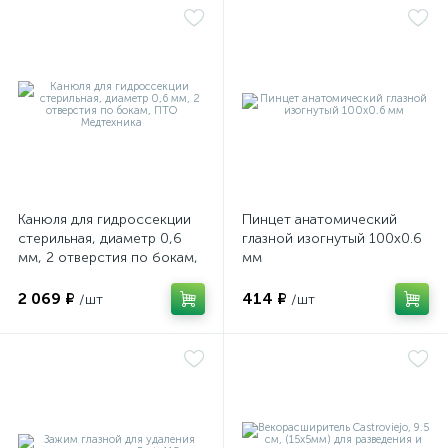
(с наконечниками female M)
(с наконечниками female M)
Канюля для гидроссекции
Пинцет анатомический
стерильная, диаметр 0,6
глазной изогнутый 100х0.6
мм, 2 отверстия по бокам,
мм
ПТО Медтехника
2 069 ₽
414 ₽
/шт
/шт
е