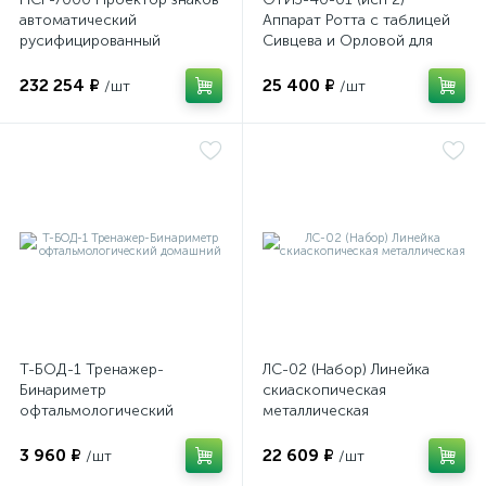
автоматический
Аппарат Ротта с таблицей
русифицированный
Сивцева и Орловой для
подбора корригирующих
ы
ие
очков
232 254 ₽
25 400 ₽
/шт
/шт
е
Т-БОД-1 Тренажер-
ЛС-02 (Набор) Линейка
Бинариметр
скиаскопическая
офтальмологический
металлическая
домашний
3 960 ₽
22 609 ₽
/шт
/шт